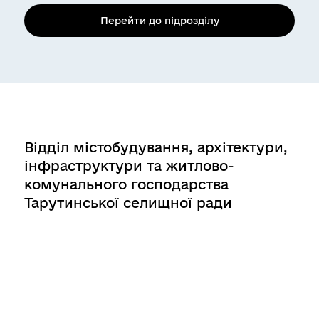
Перейти до підрозділу
Відділ містобудування, архітектури,
інфраструктури та житлово-
комунального господарства
Тарутинської селищної ради
Болградського району Одеської
області
вулиця Красна, 201, Бессарабське
Перейти до підрозділу